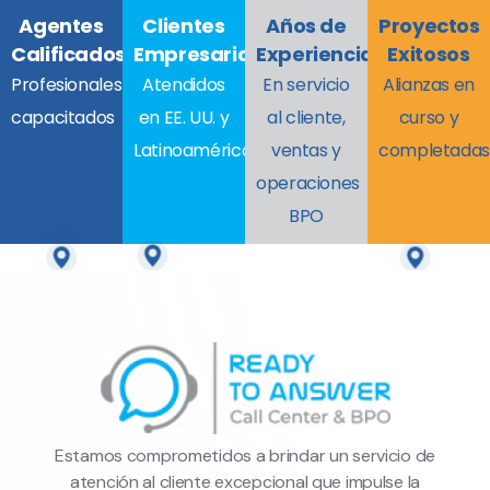
Agentes
Clientes
Años de
Proyectos
Calificados
Empresariales
Experiencia
Exitosos
Profesionales
Atendidos
En servicio
Alianzas en
capacitados
en EE. UU. y
al cliente,
curso y
Latinoamérica
ventas y
completada
operaciones
BPO
Estamos comprometidos a brindar un servicio de
atención al cliente excepcional que impulse la