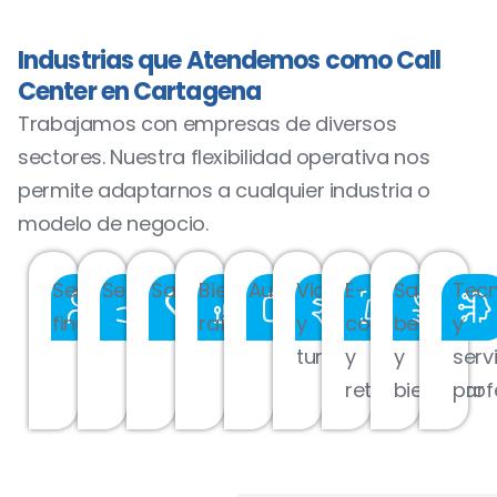
Industrias que Atendemos como Call
Center en Cartagena
Trabajamos con empresas de diversos
sectores. Nuestra flexibilidad operativa nos
permite adaptarnos a cualquier industria o
modelo de negocio.
Servicios
Seguros
Salud
Bienes
Automotriz
Viajes
E-
Salud,
Tecn
financieros
raíces
y
commerce
belleza
y
turismo
y
y
serv
retail
bienestar
prof