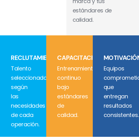
marca y tus
estándares de
calidad.
RECLUTAMIENTO
CAPACITACIÓN
MOTIVACIÓ
Talento
Entrenamiento
Equipos
seleccionado
continuo
comprometi
según
bajo
que
las
estándares
entregan
necesidades
de
resultados
de cada
calidad.
consistentes.
operación.