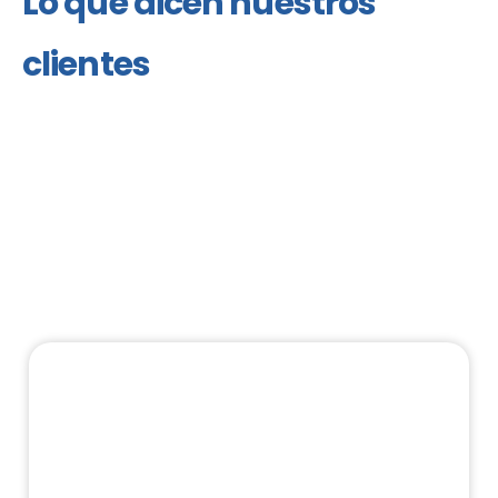
Lo que dicen nuestros
clientes
Nuestros clientes confían en Ready To Answer
porque ofrecemos equipos confiables que
representan su marca con profesionalismo,
empatía y eficiencia, asegurando que cada
interacción con el cliente genere valor.